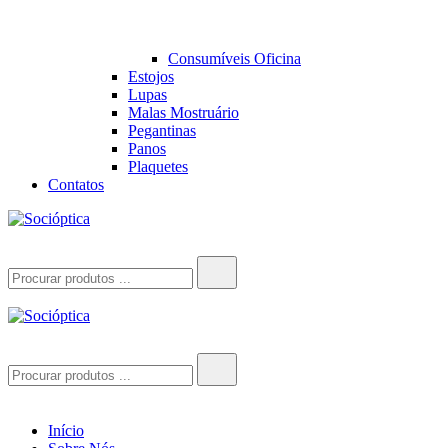
Consumíveis Oficina
Estojos
Lupas
Malas Mostruário
Pegantinas
Panos
Plaquetes
Contatos
Socióptica
Socióptica
Search
for:
Socióptica
Socióptica
Search
for:
Início