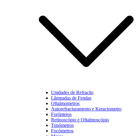
funcionalidades
e estrutura do
nosso website,
baseado na
forma como
este é utilizado.
Experiência
Para que o
nosso website
funcione o
melhor
possível
durante a sua
visita. Se
Unidades de Refração
recusar estes
Lâmpadas de Fendas
cookies,
Oftalmometros
algumas
Autorefracturamento e Keractometro
funcionalidades
Forópteros
não estarão
Retinoscópio e Oftalmoscópio
disponíveis na
Tonómetros
nossa página.
Focómetros