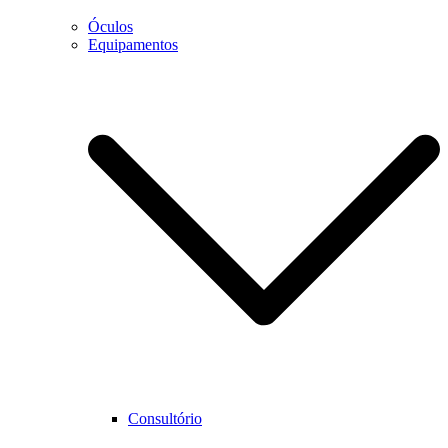
Óculos
Equipamentos
Necessário
Estes cookies
não são
opcionais.
São
necessários
para que o
website
funcione
corretamente.
Estatística
Para que
Consultório
possamos
melhorar as