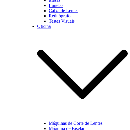
Mesas
Lunetas
Caixa de Lentes
Marketing
Retinógrafo
Ao partilhar os
Testes Visuais
seus interesses
Oficina
e
comportamento
enquanto visita
a nossa página,
aumentará a
possibilidade
de visualizar
conteúdo e
ofertas
personalizadas.
Máquinas de Corte de Lentes
Máquina de Biselar