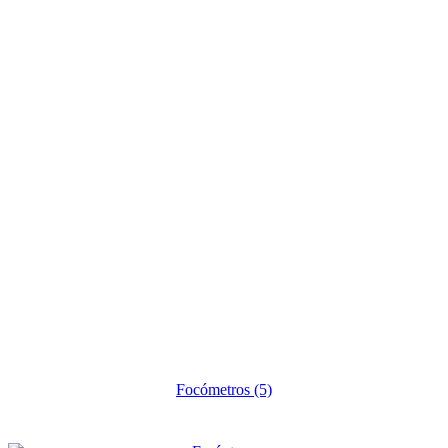
Focómetros
(5)