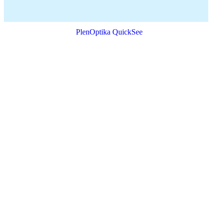
PlenOptika QuickSee