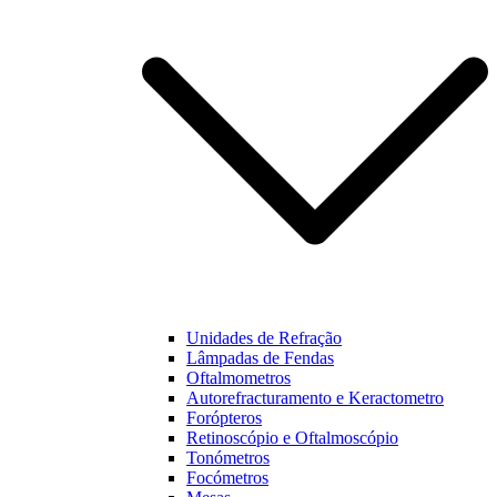
funcionalidades
e estrutura do
nosso website,
baseado na
forma como
este é utilizado.
Experiência
Para que o
nosso website
funcione o
melhor
possível
durante a sua
visita. Se
Unidades de Refração
recusar estes
Lâmpadas de Fendas
cookies,
Oftalmometros
algumas
Autorefracturamento e Keractometro
funcionalidades
Forópteros
não estarão
Retinoscópio e Oftalmoscópio
disponíveis na
Tonómetros
nossa página.
Focómetros