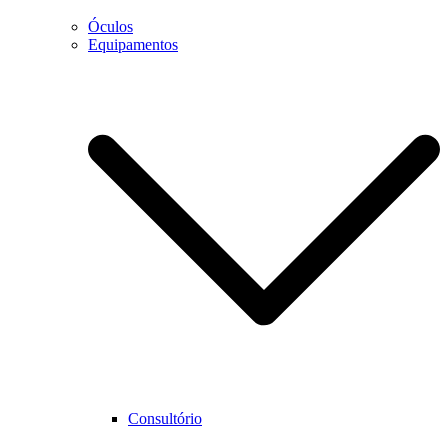
Óculos
Equipamentos
Necessário
Estes cookies
não são
opcionais.
São
necessários
para que o
website
funcione
corretamente.
Estatística
Para que
Consultório
possamos
melhorar as