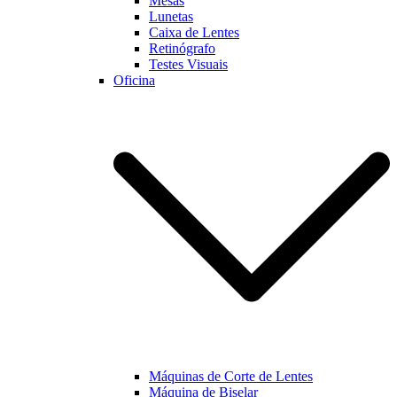
Mesas
Lunetas
Caixa de Lentes
Marketing
Retinógrafo
Ao partilhar os
Testes Visuais
seus interesses
Oficina
e
comportamento
enquanto visita
a nossa página,
aumentará a
possibilidade
de visualizar
conteúdo e
ofertas
personalizadas.
Máquinas de Corte de Lentes
Máquina de Biselar