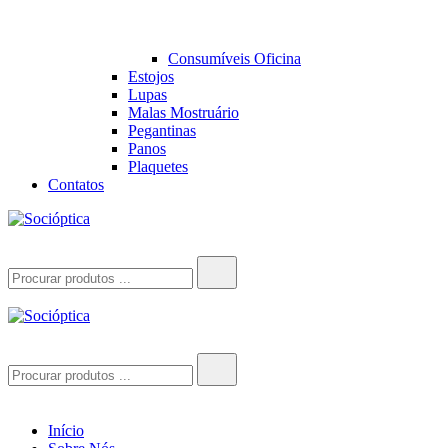
Consumíveis Oficina
Estojos
Lupas
Malas Mostruário
Pegantinas
Panos
Plaquetes
Contatos
Socióptica
Socióptica
Search
for:
Socióptica
Socióptica
Search
for:
Início