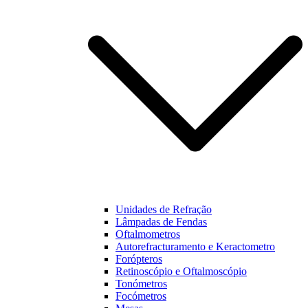
funcionalidades
e estrutura do
nosso website,
baseado na
forma como
este é utilizado.
Experiência
Para que o
nosso website
funcione o
melhor
possível
durante a sua
visita. Se
Unidades de Refração
recusar estes
Lâmpadas de Fendas
cookies,
Oftalmometros
algumas
Autorefracturamento e Keractometro
funcionalidades
Forópteros
não estarão
Retinoscópio e Oftalmoscópio
disponíveis na
Tonómetros
nossa página.
Focómetros