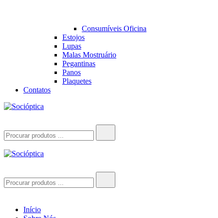
Consumíveis Oficina
Estojos
Lupas
Malas Mostruário
Pegantinas
Panos
Plaquetes
Contatos
Socióptica
Socióptica
Search
for:
Socióptica
Socióptica
Search
for:
Início