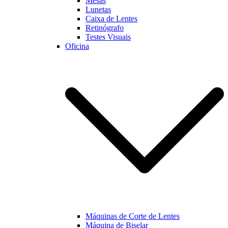
Mesas
Lunetas
Caixa de Lentes
Marketing
Retinógrafo
Ao partilhar os
Testes Visuais
seus interesses
Oficina
e
comportamento
enquanto visita
a nossa página,
aumentará a
possibilidade
de visualizar
conteúdo e
ofertas
personalizadas.
Máquinas de Corte de Lentes
Máquina de Biselar