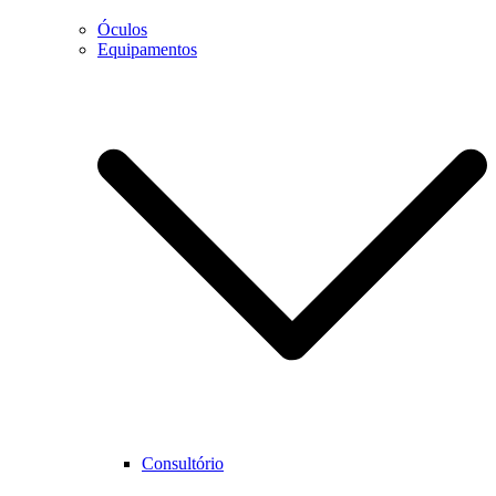
Óculos
Equipamentos
Necessário
Estes cookies
não são
opcionais.
São
necessários
para que o
website
funcione
corretamente.
Estatística
Para que
Consultório
possamos
melhorar as