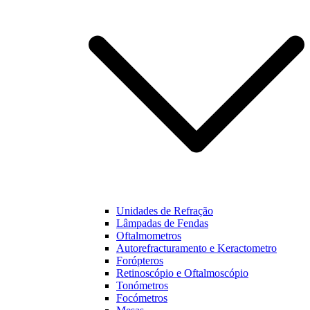
funcionalidades
e estrutura do
nosso website,
baseado na
forma como
este é utilizado.
Experiência
Para que o
nosso website
funcione o
melhor
possível
durante a sua
visita. Se
Unidades de Refração
recusar estes
Lâmpadas de Fendas
cookies,
Oftalmometros
algumas
Autorefracturamento e Keractometro
funcionalidades
Forópteros
não estarão
Retinoscópio e Oftalmoscópio
disponíveis na
Tonómetros
nossa página.
Focómetros