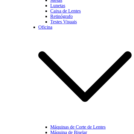
Mesas
Lunetas
Caixa de Lentes
Marketing
Retinógrafo
Ao partilhar os
Testes Visuais
seus interesses
Oficina
e
comportamento
enquanto visita
a nossa página,
aumentará a
possibilidade
de visualizar
conteúdo e
ofertas
personalizadas.
Máquinas de Corte de Lentes
Máquina de Biselar