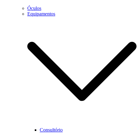
Óculos
Equipamentos
Necessário
Estes cookies
não são
opcionais.
São
necessários
para que o
website
funcione
corretamente.
Estatística
Para que
Consultório
possamos
melhorar as