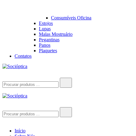
Consumíveis Oficina
Estojos
Lupas
Malas Mostruário
Pegantinas
Panos
Plaquetes
Contatos
Socióptica
Socióptica
Search
for:
Socióptica
Socióptica
Search
for:
Início