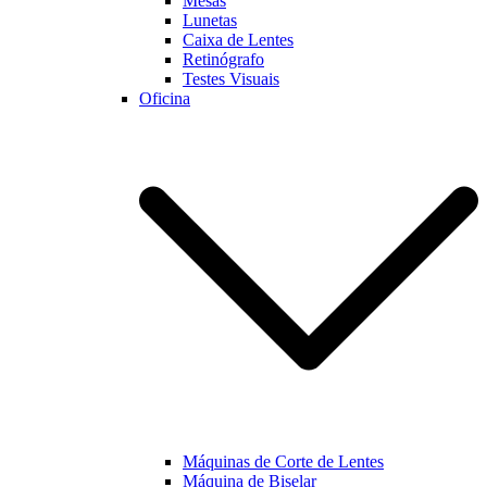
Mesas
Lunetas
Caixa de Lentes
Marketing
Retinógrafo
Ao partilhar os
Testes Visuais
seus interesses
Oficina
e
comportamento
enquanto visita
a nossa página,
aumentará a
possibilidade
de visualizar
conteúdo e
ofertas
personalizadas.
Máquinas de Corte de Lentes
Máquina de Biselar