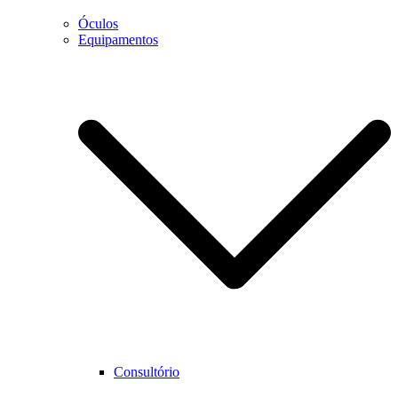
Óculos
Equipamentos
Necessário
Estes cookies
não são
opcionais.
São
necessários
para que o
website
funcione
corretamente.
Estatística
Para que
Consultório
possamos
melhorar as