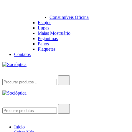
Consumíveis Oficina
Estojos
Lupas
Malas Mostruário
Pegantinas
Panos
Plaquetes
Contatos
Socióptica
Socióptica
Search
for:
Socióptica
Socióptica
Search
for:
Início