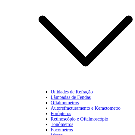
funcionalidades
e estrutura do
nosso website,
baseado na
forma como
este é utilizado.
Experiência
Para que o
nosso website
funcione o
melhor
possível
durante a sua
visita. Se
Unidades de Refração
recusar estes
Lâmpadas de Fendas
cookies,
Oftalmometros
algumas
Autorefracturamento e Keractometro
funcionalidades
Forópteros
não estarão
Retinoscópio e Oftalmoscópio
disponíveis na
Tonómetros
nossa página.
Focómetros