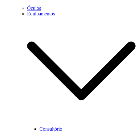
Óculos
Equipamentos
Necessário
Estes cookies
não são
opcionais.
São
necessários
para que o
website
funcione
corretamente.
Estatística
Para que
Consultório
possamos
melhorar as