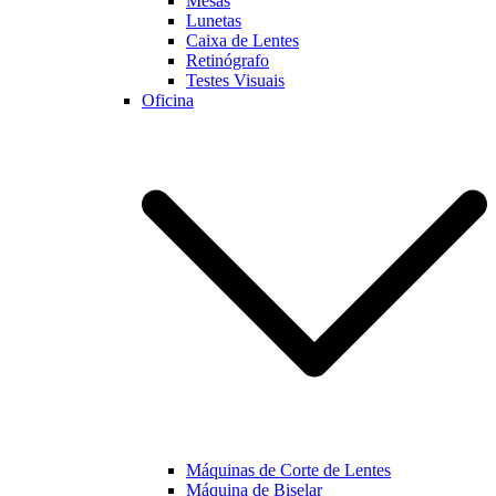
Mesas
Lunetas
Caixa de Lentes
Marketing
Retinógrafo
Ao partilhar os
Testes Visuais
seus interesses
Oficina
e
comportamento
enquanto visita
a nossa página,
aumentará a
possibilidade
de visualizar
conteúdo e
ofertas
personalizadas.
Máquinas de Corte de Lentes
Máquina de Biselar