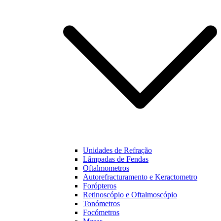
funcionalidades
e estrutura do
nosso website,
baseado na
forma como
este é utilizado.
Experiência
Para que o
nosso website
funcione o
melhor
possível
durante a sua
visita. Se
Unidades de Refração
recusar estes
Lâmpadas de Fendas
cookies,
Oftalmometros
algumas
Autorefracturamento e Keractometro
funcionalidades
Forópteros
não estarão
Retinoscópio e Oftalmoscópio
disponíveis na
Tonómetros
nossa página.
Focómetros