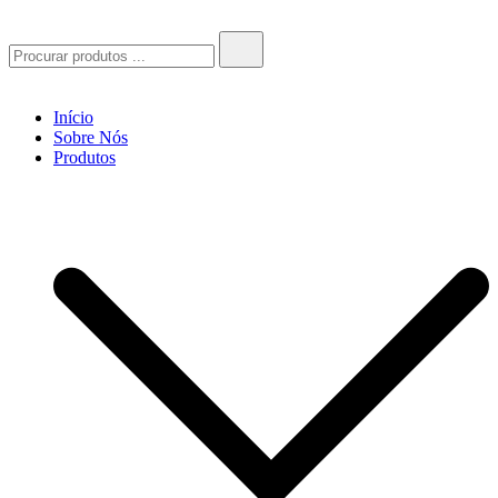
Socióptica
Socióptica
Search
for:
Início
Sobre Nós
Produtos