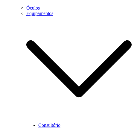
Óculos
Equipamentos
Necessário
Estes cookies
não são
opcionais.
São
necessários
para que o
website
funcione
corretamente.
Estatística
Para que
Consultório
possamos
melhorar as