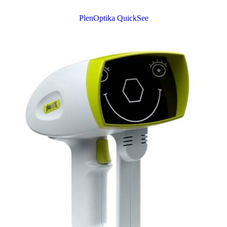
PlenOptika QuickSee