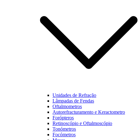
funcionalidades
e estrutura do
nosso website,
baseado na
forma como
este é utilizado.
Experiência
Para que o
nosso website
funcione o
melhor
possível
durante a sua
visita. Se
Unidades de Refração
recusar estes
Lâmpadas de Fendas
cookies,
Oftalmometros
algumas
Autorefracturamento e Keractometro
funcionalidades
Forópteros
não estarão
Retinoscópio e Oftalmoscópio
disponíveis na
Tonómetros
nossa página.
Focómetros