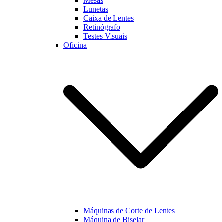
Mesas
Lunetas
Caixa de Lentes
Marketing
Retinógrafo
Ao partilhar os
Testes Visuais
seus interesses
Oficina
e
comportamento
enquanto visita
a nossa página,
aumentará a
possibilidade
de visualizar
conteúdo e
ofertas
personalizadas.
Máquinas de Corte de Lentes
Máquina de Biselar