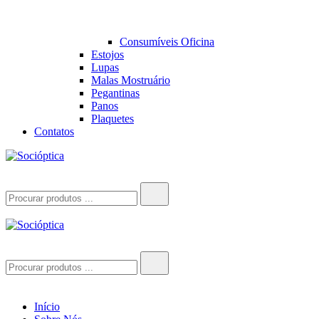
Consumíveis Oficina
Estojos
Lupas
Malas Mostruário
Pegantinas
Panos
Plaquetes
Contatos
Socióptica
Socióptica
Search
for:
Socióptica
Socióptica
Search
for:
Início