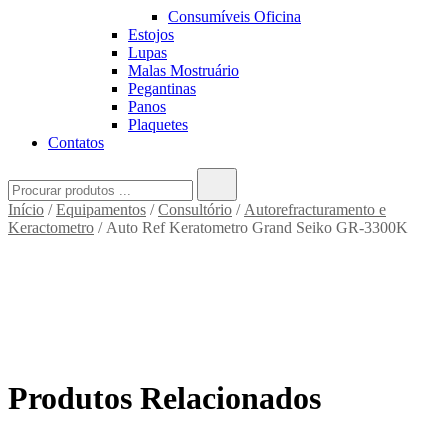
Consumíveis Oficina
Estojos
Lupas
Malas Mostruário
Pegantinas
Panos
Plaquetes
Contatos
Search
for:
Início
/
Equipamentos
/
Consultório
/
Autorefracturamento e
Keractometro
/ Auto Ref Keratometro Grand Seiko GR-3300K
Produtos Relacionados