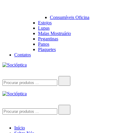
Consumíveis Oficina
Estojos
Lupas
Malas Mostruário
Pegantinas
Panos
Plaquetes
Contatos
Socióptica
Socióptica
Search
for:
Socióptica
Socióptica
Search
for:
Início