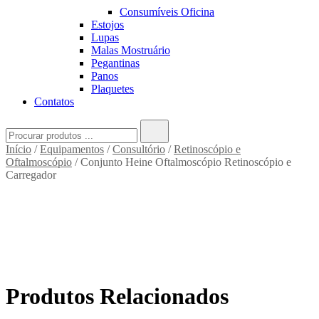
Consumíveis Oficina
Estojos
Lupas
Malas Mostruário
Pegantinas
Panos
Plaquetes
Contatos
Search
for:
Início
/
Equipamentos
/
Consultório
/
Retinoscópio e
Oftalmoscópio
/ Conjunto Heine Oftalmoscópio Retinoscópio e
Carregador
Produtos Relacionados