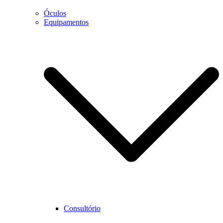
Óculos
Equipamentos
Necessário
Estes cookies
não são
opcionais.
São
necessários
para que o
website
funcione
corretamente.
Estatística
Para que
Consultório
possamos
melhorar as