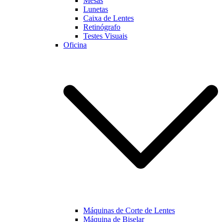
Mesas
Lunetas
Caixa de Lentes
Marketing
Retinógrafo
Ao partilhar os
Testes Visuais
seus interesses
Oficina
e
comportamento
enquanto visita
a nossa página,
aumentará a
possibilidade
de visualizar
conteúdo e
ofertas
personalizadas.
Máquinas de Corte de Lentes
Máquina de Biselar