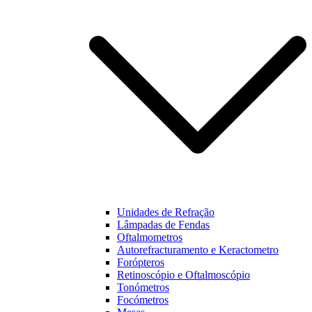
funcionalidades
e estrutura do
nosso website,
baseado na
forma como
este é utilizado.
Experiência
Para que o
nosso website
funcione o
melhor
possível
durante a sua
visita. Se
Unidades de Refração
recusar estes
Lâmpadas de Fendas
cookies,
Oftalmometros
algumas
Autorefracturamento e Keractometro
funcionalidades
Forópteros
não estarão
Retinoscópio e Oftalmoscópio
disponíveis na
Tonómetros
nossa página.
Focómetros