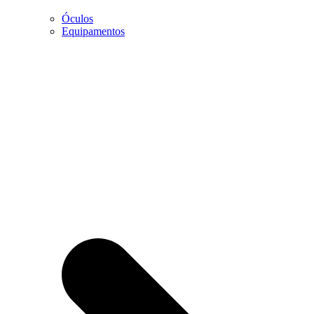
Óculos
Marketing
Equipamentos
Ao partilhar os
seus interesses
e
comportamento
enquanto visita
a nossa página,
aumentará a
possibilidade
de visualizar
conteúdo e
ofertas
personalizadas.