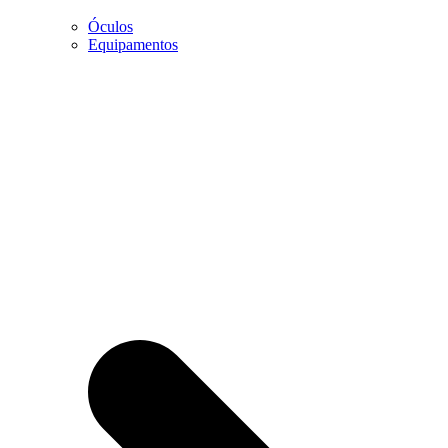
Óculos
Marketing
Equipamentos
Ao partilhar os
seus interesses
e
comportamento
enquanto visita
a nossa página,
aumentará a
possibilidade
de visualizar
conteúdo e
ofertas
personalizadas.