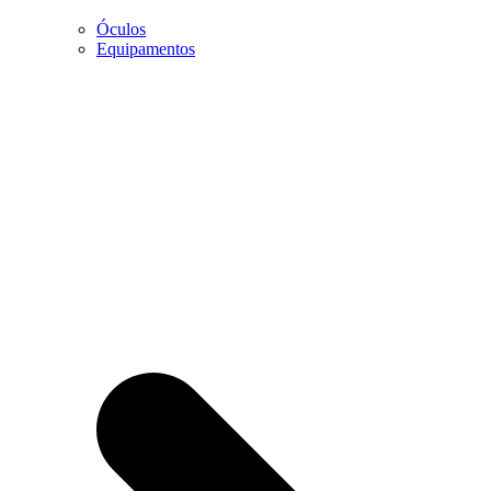
Óculos
Marketing
Equipamentos
Ao partilhar os
seus interesses
e
comportamento
enquanto visita
a nossa página,
aumentará a
possibilidade
de visualizar
conteúdo e
ofertas
personalizadas.