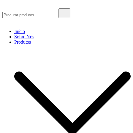
Socióptica
Socióptica
Search
for:
Início
Sobre Nós
Produtos