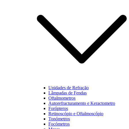
funcionalidades
e estrutura do
nosso website,
baseado na
forma como
este é utilizado.
Experiência
Para que o
nosso website
funcione o
melhor
possível
durante a sua
visita. Se
Unidades de Refração
recusar estes
Lâmpadas de Fendas
cookies,
Oftalmometros
algumas
Autorefracturamento e Keractometro
funcionalidades
Forópteros
não estarão
Retinoscópio e Oftalmoscópio
disponíveis na
Tonómetros
nossa página.
Focómetros