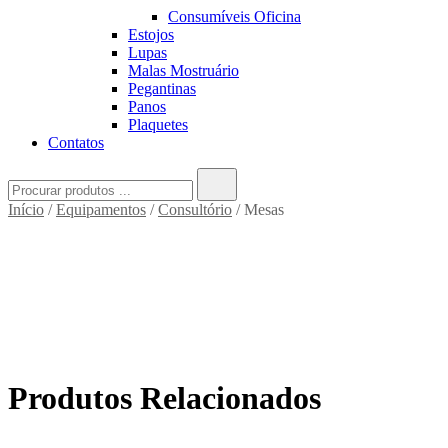
Consumíveis Oficina
Estojos
Lupas
Malas Mostruário
Pegantinas
Panos
Plaquetes
Contatos
Search
for:
Início
/
Equipamentos
/
Consultório
/ Mesas
Produtos Relacionados