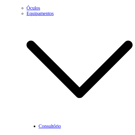
Óculos
Equipamentos
Necessário
Estes cookies
não são
opcionais.
São
necessários
para que o
website
funcione
corretamente.
Estatística
Para que
Consultório
possamos
melhorar as