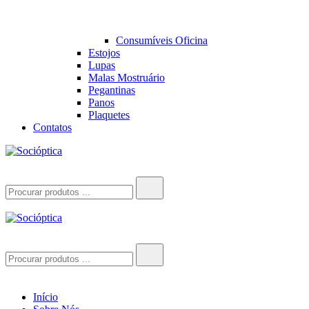
Consumíveis Oficina
Estojos
Lupas
Malas Mostruário
Pegantinas
Panos
Plaquetes
Contatos
Socióptica
Socióptica
Search
for:
Socióptica
Socióptica
Search
for:
Início