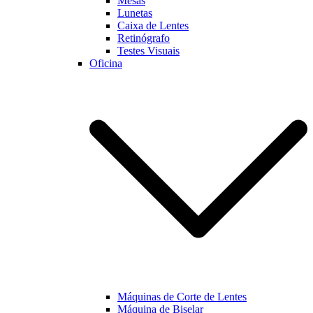
Mesas
Lunetas
Caixa de Lentes
Marketing
Retinógrafo
Ao partilhar os
Testes Visuais
seus interesses
Oficina
e
comportamento
enquanto visita
a nossa página,
aumentará a
possibilidade
de visualizar
conteúdo e
ofertas
personalizadas.
Máquinas de Corte de Lentes
Máquina de Biselar