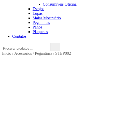
Consumíveis Oficina
Estojos
Lupas
Malas Mostruário
Pegantinas
Panos
Plaquetes
Contatos
Search
for:
Início
/
Acessórios
/
Pegantinas
/ STEP002