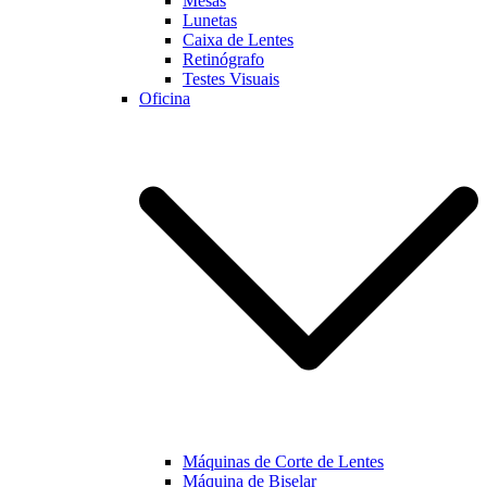
Mesas
Lunetas
Caixa de Lentes
Marketing
Retinógrafo
Ao partilhar os
Testes Visuais
seus interesses
Oficina
e
comportamento
enquanto visita
a nossa página,
aumentará a
possibilidade
de visualizar
conteúdo e
ofertas
personalizadas.
Máquinas de Corte de Lentes
Máquina de Biselar