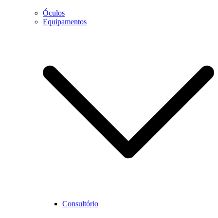
Óculos
Equipamentos
Necessário
Estes cookies
não são
opcionais.
São
necessários
para que o
website
funcione
corretamente.
Estatística
Para que
Consultório
possamos
melhorar as