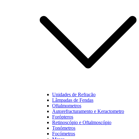
funcionalidades
e estrutura do
nosso website,
baseado na
forma como
este é utilizado.
Experiência
Para que o
nosso website
funcione o
melhor
possível
durante a sua
visita. Se
Unidades de Refração
recusar estes
Lâmpadas de Fendas
cookies,
Oftalmometros
algumas
Autorefracturamento e Keractometro
funcionalidades
Forópteros
não estarão
Retinoscópio e Oftalmoscópio
disponíveis na
Tonómetros
nossa página.
Focómetros