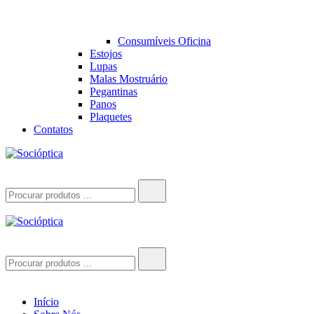
Consumíveis Oficina
Estojos
Lupas
Malas Mostruário
Pegantinas
Panos
Plaquetes
Contatos
Socióptica
Socióptica
Search
for:
Socióptica
Socióptica
Search
for:
Início