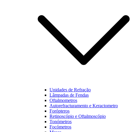
funcionalidades
e estrutura do
nosso website,
baseado na
forma como
este é utilizado.
Experiência
Para que o
nosso website
funcione o
melhor
possível
durante a sua
visita. Se
Unidades de Refração
recusar estes
Lâmpadas de Fendas
cookies,
Oftalmometros
algumas
Autorefracturamento e Keractometro
funcionalidades
Forópteros
não estarão
Retinoscópio e Oftalmoscópio
disponíveis na
Tonómetros
nossa página.
Focómetros