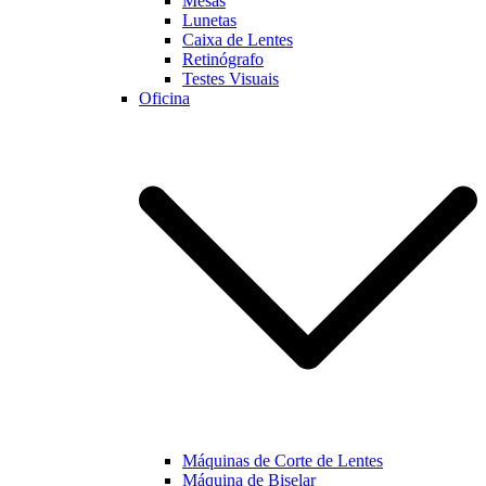
Mesas
Lunetas
Caixa de Lentes
Marketing
Retinógrafo
Ao partilhar os
Testes Visuais
seus interesses
Oficina
e
comportamento
enquanto visita
a nossa página,
aumentará a
possibilidade
de visualizar
conteúdo e
ofertas
personalizadas.
Máquinas de Corte de Lentes
Máquina de Biselar