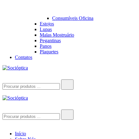
Consumíveis Oficina
Estojos
Lupas
Malas Mostruário
Pegantinas
Panos
Plaquetes
Contatos
Socióptica
Socióptica
Search
for:
Socióptica
Socióptica
Search
for:
Início