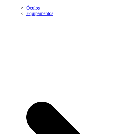
Óculos
Marketing
Equipamentos
Ao partilhar os
seus interesses
e
comportamento
enquanto visita
a nossa página,
aumentará a
possibilidade
de visualizar
conteúdo e
ofertas
personalizadas.