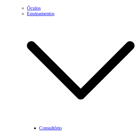
Óculos
Equipamentos
Necessário
Estes cookies
não são
opcionais.
São
necessários
para que o
website
funcione
corretamente.
Estatística
Para que
Consultório
possamos
melhorar as