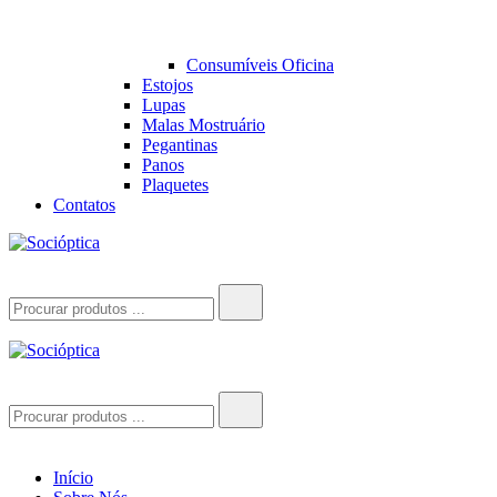
Consumíveis Oficina
Estojos
Lupas
Malas Mostruário
Pegantinas
Panos
Plaquetes
Contatos
Socióptica
Socióptica
Search
for:
Socióptica
Socióptica
Search
for:
Início