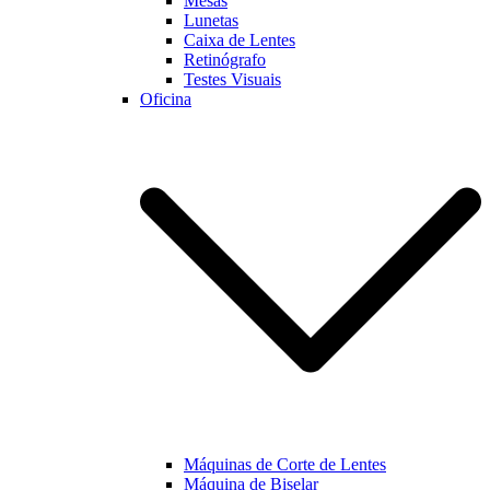
Mesas
Lunetas
Caixa de Lentes
Marketing
Retinógrafo
Ao partilhar os
Testes Visuais
seus interesses
Oficina
e
comportamento
enquanto visita
a nossa página,
aumentará a
possibilidade
de visualizar
conteúdo e
ofertas
personalizadas.
Máquinas de Corte de Lentes
Máquina de Biselar