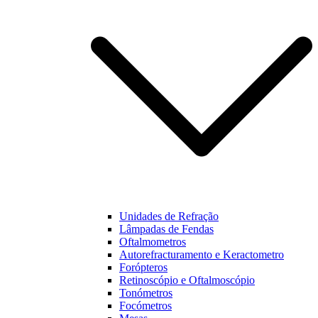
funcionalidades
e estrutura do
nosso website,
baseado na
forma como
este é utilizado.
Experiência
Para que o
nosso website
funcione o
melhor
possível
durante a sua
visita. Se
Unidades de Refração
recusar estes
Lâmpadas de Fendas
cookies,
Oftalmometros
algumas
Autorefracturamento e Keractometro
funcionalidades
Forópteros
não estarão
Retinoscópio e Oftalmoscópio
disponíveis na
Tonómetros
nossa página.
Focómetros