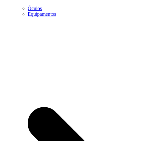
Óculos
Marketing
Equipamentos
Ao partilhar os
seus interesses
e
comportamento
enquanto visita
a nossa página,
aumentará a
possibilidade
de visualizar
conteúdo e
ofertas
personalizadas.