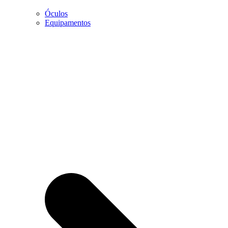
Óculos
Marketing
Equipamentos
Ao partilhar os
seus interesses
e
comportamento
enquanto visita
a nossa página,
aumentará a
possibilidade
de visualizar
conteúdo e
ofertas
personalizadas.