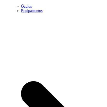
Óculos
Marketing
Equipamentos
Ao partilhar os
seus interesses
e
comportamento
enquanto visita
a nossa página,
aumentará a
possibilidade
de visualizar
conteúdo e
ofertas
personalizadas.